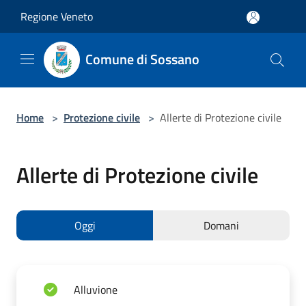
Salta al contenuto principale
Regione Veneto
Comune di Sossano
Home
>
Protezione civile
>
Allerte di Protezione civile
Allerte di Protezione civile
Oggi
Domani
Alluvione