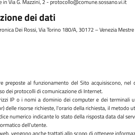
e in Via G. Mazzini, 2 - protocollo@comune.sossano.vi.it
zione dei dati
ronica Dei Rossi, Via Torino 180/A, 30172 – Venezia Mestre 
re preposte al funzionamento del Sito acquisiscono, nel c
uso dei protocolli di comunicazione di Internet.
rizzi IP o i nomi a dominio dei computer e dei terminali util
elle risorse richieste, l'orario della richiesta, il metodo util
dice numerico indicante lo stato della risposta data dal server
formatico dell'utente.
zi web, vengono anche trattati allo scopo di ottenere informazi