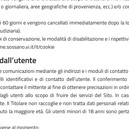
a o giornaliera, aree geografiche di provenienza, ecc.) e/o c
 di 60 giorni e vengono cancellati immediatamente dopo la lo
udiziaria).
 di conservazione, le modalità di disabilitazione e i rispettivi
ne.sossano.vi.it/it/cookie
dall’utente
e comunicazioni mediante gli indirizzi e i moduli di contatto ivi
 identificativi e di contatto dell’utente. Il conferimento 
icontattare il mittente al fine di ottenere precisazioni in or
 dagli utenti allo scopo di fruire dei servizi del Sito. In 
arte. Il Titolare non raccoglie e non tratta dati personali rela
piuto la maggiore età. Gli utenti minori di 18 anni sono perta
avviene al momento: