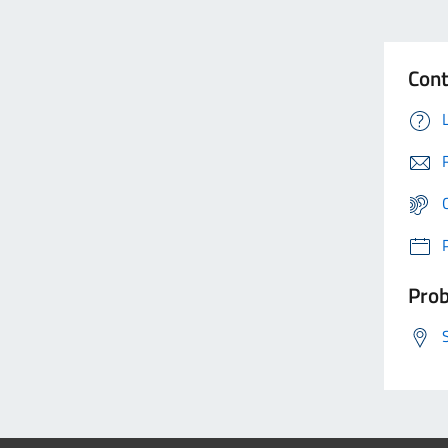
Cont
Prob