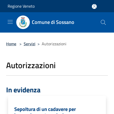
Salta al contenuto principale
Regione Veneto
Comune di Sossano
Home
>
Servizi
>
Autorizzazioni
Autorizzazioni
In evidenza
Sepoltura di un cadavere per