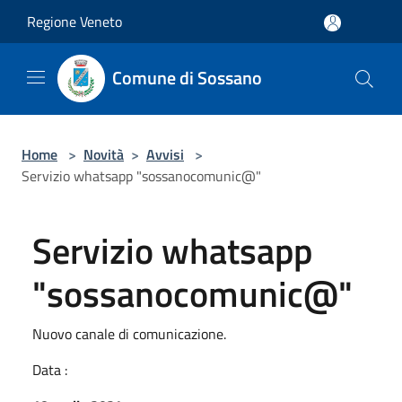
Salta al contenuto principale
Regione Veneto
Comune di Sossano
Home
>
Novità
>
Avvisi
>
Servizio whatsapp "sossanocomunic@"
Servizio whatsapp
"sossanocomunic@"
Nuovo canale di comunicazione.
Data :