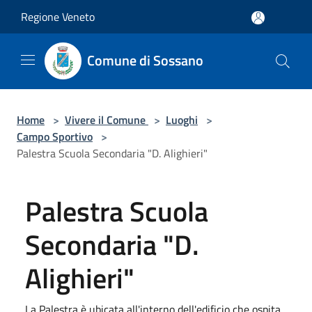
Salta al contenuto principale
Regione Veneto
Comune di Sossano
Home
>
Vivere il Comune
>
Luoghi
>
Campo Sportivo
>
Palestra Scuola Secondaria "D. Alighieri"
Palestra Scuola
Secondaria "D.
Alighieri"
La Palestra è ubicata all'interno dell'edificio che ospita