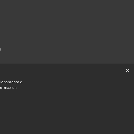
p
×
nzionamento e
nformazioni