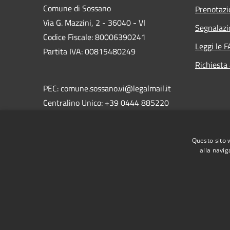
Comune di Sossano
Prenotaz
Via G. Mazzini, 2 - 36040 - VI
Segnalazi
Codice Fiscale: 80006390241
Leggi le 
Partita IVA: 00815480249
Richiesta
PEC: comune.sossano.vi@legalmail.it
Centralino Unico: +39 0444 885220
Questo sito 
alla navig
RSS
Accessibilità
Privacy
Cookie
Mappa de