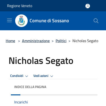
Salta al contenuto principale
Regione Veneto
Comune di Sossano
Home
>
Amministrazione
>
Politici
>
Nicholas Segato
Nicholas Segato
Condividi
Vedi azioni
INDICE DELLA PAGINA
Incarichi