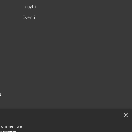
Luoghi
Eventi
p
×
nzionamento e
nformazioni