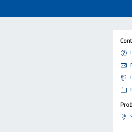
Cont
Prob