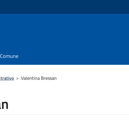
il Comune
trativo
>
Valentina Bressan
an