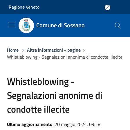
Salta al contenuto principale
Regione Veneto
Comune di Sossano
Home
>
Altre informazioni - pagine
>
Whistleblowing - Segnalazioni anonime di condotte illecite
Whistleblowing -
Segnalazioni anonime di
condotte illecite
Ultimo aggiornamento
: 20 maggio 2024, 09:18