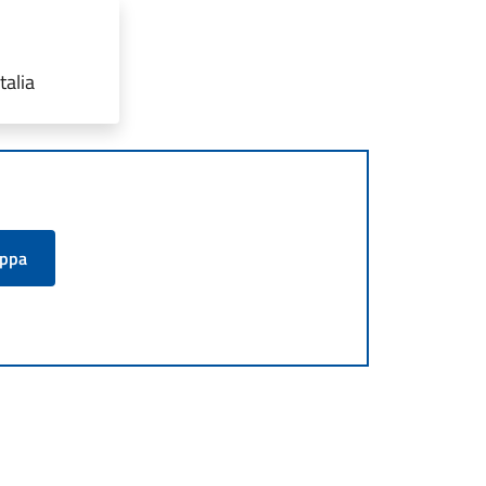
talia
appa