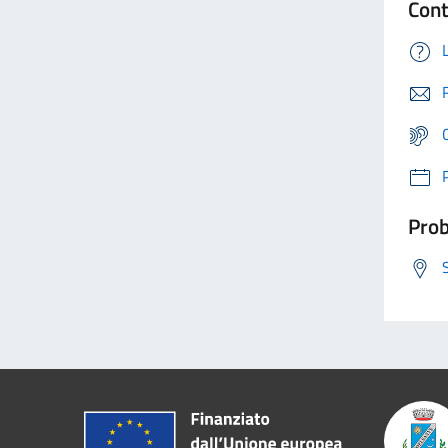
Cont
Prob