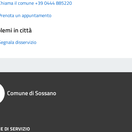
Chiama il comune +39 0444 885220
Prenota un appuntamento
lemi in città
Segnala disservizio
Comune di Sossano
E DI SERVIZIO