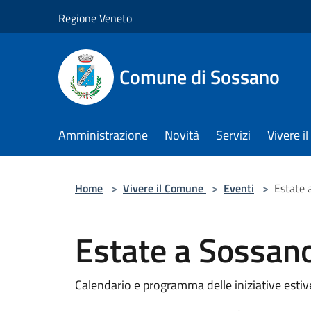
Salta al contenuto principale
Regione Veneto
Comune di Sossano
Amministrazione
Novità
Servizi
Vivere 
Home
>
Vivere il Comune
>
Eventi
>
Estate 
Estate a Sossan
Calendario e programma delle iniziative esti